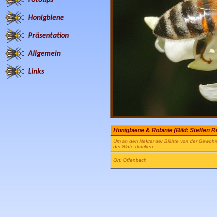
Honigbiene
Präsentation
Allgemein
Links
Honigbiene & Robinie (Bild: Steffen 
Um an den Nektar der Blühte von der Gewöhnl
der Blüte drücken.
Ort: Offenbach