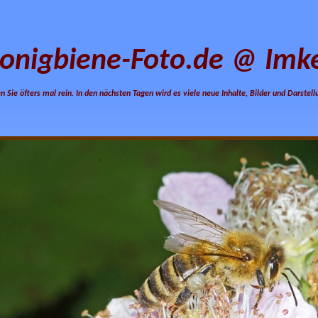
onigbiene-Foto.de @ Imke
n Sie öfters mal rein. In den nächsten Tagen wird es viele neue Inhalte, Bilder und Darstel