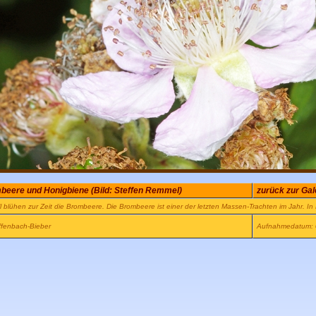
beere und Honigbiene (Bild: Steffen Remmel)
zurück zur Gal
l blühen zur Zeit die Brombeere. Die Brombeere ist einer der letzten Massen-Trachten im Jahr. In 
ffenbach-Bieber
Aufnahmedatum: 