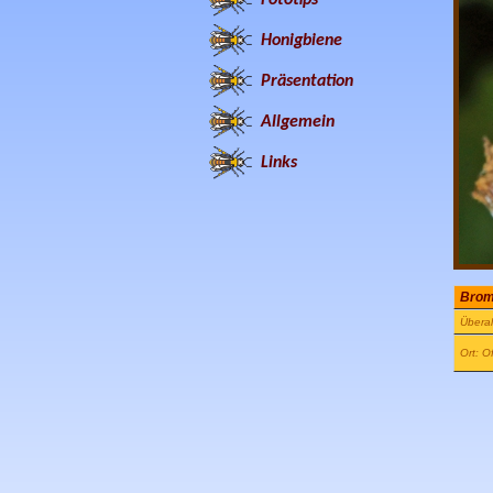
Honigbiene
Präsentation
Allgemein
Links
Brom
Überal
Ort: O