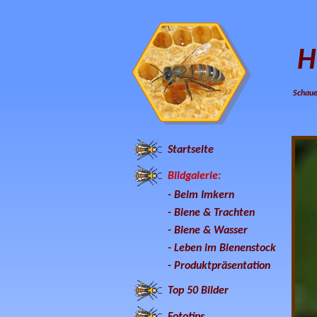
H
Schaue
Startseite
Bildgalerie:
-
Beim Imkern
-
Biene & Trachten
-
Biene & Wasser
-
Leben im Bienenstock
-
Produktpräsentation
Top 50 Bilder
Fototips