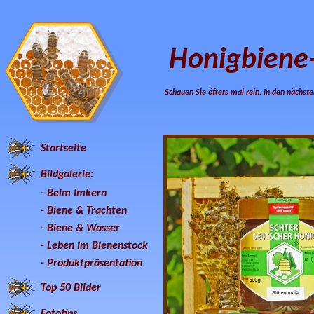
Honigbiene
Schauen Sie öfters mal rein. In den nächste
Startseite
Bildgalerie:
-
Beim Imkern
-
Biene & Trachten
-
Biene & Wasser
-
Leben im Bienenstock
-
Produktpräsentation
Top 50 Bilder
Fototips