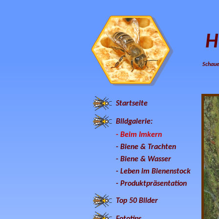
H
Schaue
Startseite
Bildgalerie:
- Beim Imkern
-
Biene & Trachten
-
Biene & Wasser
-
Leben im Bienenstock
-
Produktpräsentation
Top 50 Bilder
Fototips