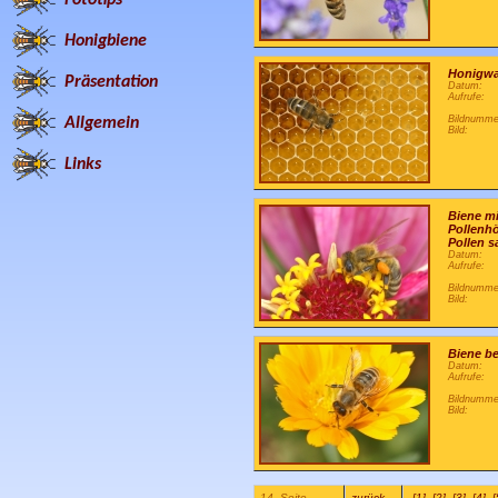
Honigbiene
Honigwa
Präsentation
Datum:
Aufrufe:
Bildnumme
Allgemein
Bild:
Links
Biene mi
Pollenh
Pollen 
Datum:
Aufrufe:
Bildnumme
Bild:
Biene b
Datum:
Aufrufe:
Bildnumme
Bild:
14. Seite
zurück
[1]
[2]
[3]
[4]
[