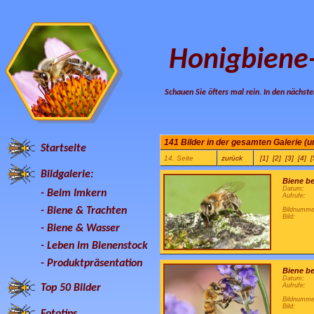
Honigbiene
Schauen Sie öfters mal rein. In den nächste
141 Bilder in der gesamten Galerie (un
Startseite
14. Seite
zurück
[1]
[2]
[3]
[4]
[
Bildgalerie:
Biene b
Datum:
-
Beim Imkern
Aufrufe:
-
Biene & Trachten
Bildnumme
Bild:
-
Biene & Wasser
-
Leben im Bienenstock
-
Produktpräsentation
Biene b
Datum:
Aufrufe:
Top 50 Bilder
Bildnumme
Bild:
Fototips