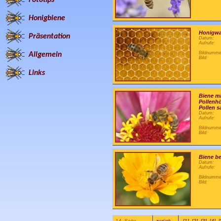
Honigbiene
Honigwa
Präsentation
Datum:
Aufrufe:
Bildnumme
Allgemein
Bild:
Links
Biene mi
Pollenh
Pollen 
Datum:
Aufrufe:
Bildnumme
Bild:
Biene b
Datum:
Aufrufe:
Bildnumme
Bild:
14. Seite
zurück
[1]
[2]
[3]
[4]
[