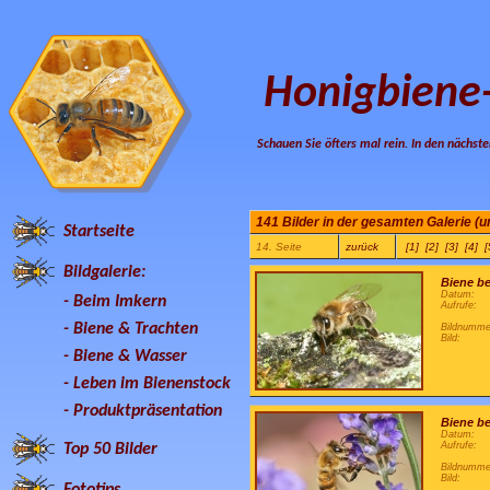
Honigbiene
Schauen Sie öfters mal rein. In den nächste
141 Bilder in der gesamten Galerie (un
Startseite
14. Seite
zurück
[1]
[2]
[3]
[4]
[
Bildgalerie:
Biene b
Datum:
-
Beim Imkern
Aufrufe:
-
Biene & Trachten
Bildnumme
Bild:
-
Biene & Wasser
-
Leben im Bienenstock
-
Produktpräsentation
Biene b
Datum:
Aufrufe:
Top 50 Bilder
Bildnumme
Bild:
Fototips